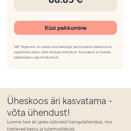
Küsi pakkumine
NB! Tegemist on näidis kuumaksega, personaalse pakkumuse
saamiseks palun võta meiega ühendust. Kuumakse ei sisalda
käibemaksu ega kindlustust.
Üheskoos äri kasvatama -
võta ühendust!
Loome teie äri jaoks sobivaid liisingulahendusi, mis
toetavad kasvu ja tulemuslikkust.