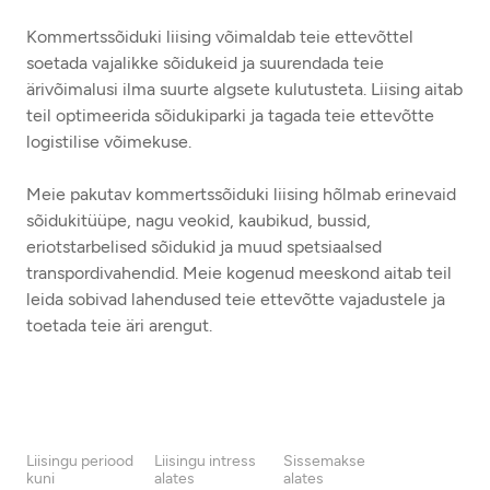
Kommertssõiduki liising võimaldab teie ettevõttel
soetada vajalikke sõidukeid ja suurendada teie
ärivõimalusi ilma suurte algsete kulutusteta. Liising aitab
teil optimeerida sõidukiparki ja tagada teie ettevõtte
logistilise võimekuse.
Meie pakutav kommertssõiduki liising hõlmab erinevaid
sõidukitüüpe, nagu veokid, kaubikud, bussid,
eriotstarbelised sõidukid ja muud spetsiaalsed
transpordivahendid. Meie kogenud meeskond aitab teil
leida sobivad lahendused teie ettevõtte vajadustele ja
toetada teie äri arengut.
Liisingu periood
Liisingu intress
Sissemakse
kuni
alates
alates