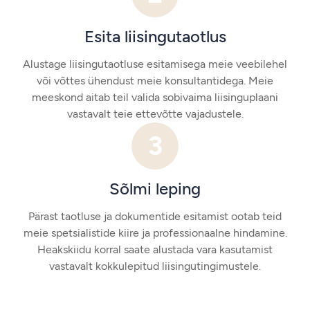
Esita liisingutaotlus
Alustage liisingutaotluse esitamisega meie veebilehel
või võttes ühendust meie konsultantidega. Meie
meeskond aitab teil valida sobivaima liisinguplaani
vastavalt teie ettevõtte vajadustele.
3
Sõlmi leping
Pärast taotluse ja dokumentide esitamist ootab teid
meie spetsialistide kiire ja professionaalne hindamine.
Heakskiidu korral saate alustada vara kasutamist
vastavalt kokkulepitud liisingutingimustele.