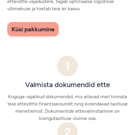
ettevõtte vajadustele, tagab optimaalse logistilise
võimekuse ja toetab teie äri kasvu.
Küsi pakkumine
1
Valmista dokumendid ette
Koguge vajalikud dokumendid, mis aitavad meil hinnata
teie ettevõtte finantsseisundit ning kiirendavad taotluse
menetlemist. Dokumentide ettevalmistamine on
liisingutaotluse oluline osa.
2