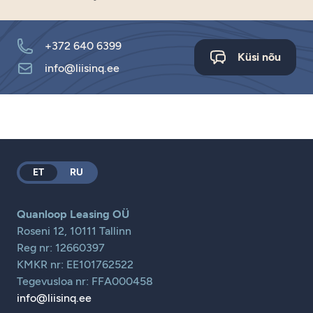
+372 640 6399
Küsi nõu
info@liisinq.ee
ET
RU
Quanloop Leasing OÜ
Roseni 12, 10111 Tallinn
Reg nr: 12660397
KMKR nr: EE101762522
Tegevusloa nr: FFA000458
info@liisinq.ee