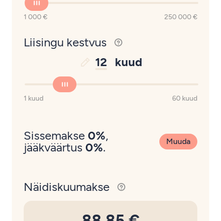
1 000 €
250 000 €
Liisingu kestvus
12
kuud
1 kuud
60 kuud
Sissemakse
0%
,
Muuda
jääkväärtus
0%
.
Näidiskuumakse
88.85 €