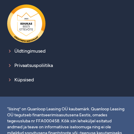
Üldtingimused
Privaatsuspoliitika
Küpsised
“liisinq” on Quanloop Leasing OÜ kaubamärk. Quanloop Leasing
OÜ tegutseb finantseerimisasutusena Eestis, omades
tegevusluba nr FFA000458. Kõik siin leheküljel esitatud
andmed ja teave on informatiivse iseloomuga ning ei ole
mõeldud soovitusena finantstoote või -teenuse kasutamiseks.