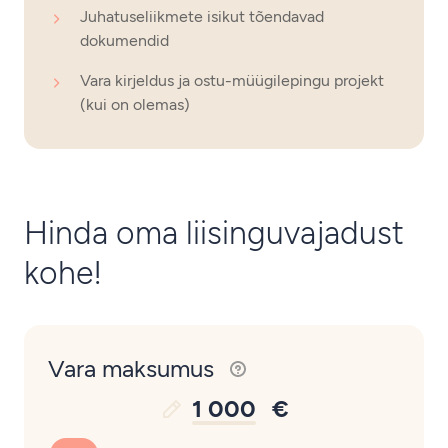
Juhatuseliikmete isikut tõendavad
dokumendid
Vara kirjeldus ja ostu-müügilepingu projekt
(kui on olemas)
Hinda oma liisinguvajadust
kohe!
Vara maksumus
1 000
€