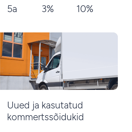
5a
3%
10%
Uued ja kasutatud
kommertssõidukid