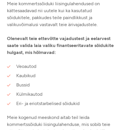
Meie kommertssõiduki liisingulahendused on
kättesaadavad nii uutele kui ka kasutatud
sõidukitele, pakkudes teile paindlikkust ja
valikuvõimalusi vastavalt teie ärivajadustele.
Olenevalt teie ettevõtte vajadustest ja eelarvest
saate valida laia valiku finantseeritavate sõidukite
hulgast, mis hõlmavad:
Veoautod
Kaubikud
Bussid
Külmikautod
Eri- ja eriotstarbelised sõidukid
Meie kogenud meeskond aitab teil leida
kommertssõiduki liisingulahenduse, mis sobib teie