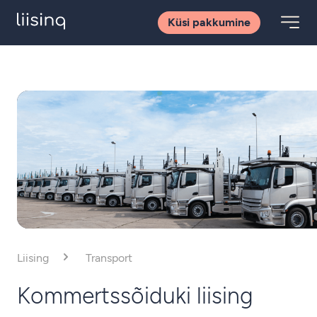
Küsi pakkumine
Liising
Transport
Kommertssõiduki liising